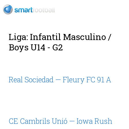
ES
Rush Open Sp
Liga:
Infantil Masculino /
Boys U14 - G2
Real Sociedad — Fleury FC 91 A
CE Cambrils Unió — Iowa Rush