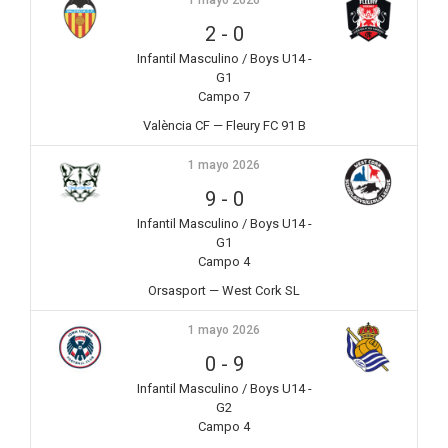
1 mayo 2026
2
-
0
Infantil Masculino / Boys U14 -
G1
Campo 7
València CF — Fleury FC 91 B
1 mayo 2026
9
-
0
Infantil Masculino / Boys U14 -
G1
Campo 4
Orsasport — West Cork SL
1 mayo 2026
0
-
9
Infantil Masculino / Boys U14 -
G2
Campo 4