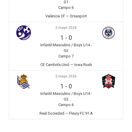
G1
Campo 6
València CF — Orsasport
2 mayo 2026
1
-
0
Infantil Masculino / Boys U14 -
G2
Campo 7
CE Cambrils Unió — Iowa Rush
2 mayo 2026
1
-
0
Infantil Masculino / Boys U14 -
G2
Campo 6
Real Sociedad — Fleury FC 91 A