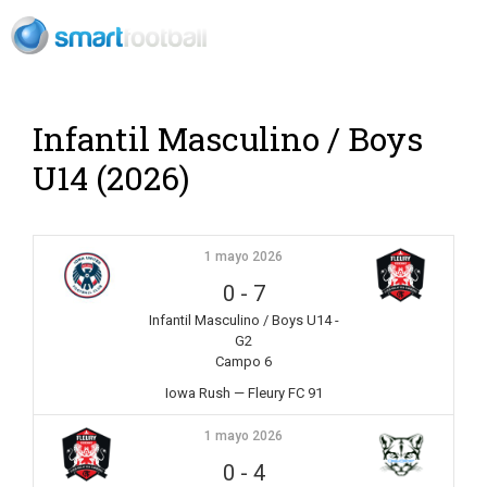
Rush Open Sp
Infantil Masculino / Boys
U14 (2026)
1 mayo 2026
0
-
7
Infantil Masculino / Boys U14 -
G2
Campo 6
Iowa Rush — Fleury FC 91
1 mayo 2026
0
-
4