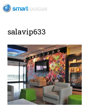
EN
salavip633