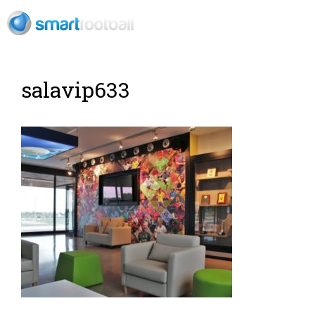
RU
Футбольный
salavip633