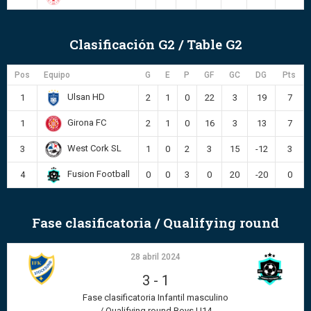
Clasificación G2 / Table G2
Pos
Equipo
G
E
P
GF
GC
DG
Pts
Ulsan HD
1
2
1
0
22
3
19
7
Girona FC
1
2
1
0
16
3
13
7
West Cork SL
3
1
0
2
3
15
-12
3
Fusion Football
4
0
0
3
0
20
-20
0
Fase clasificatoria / Qualifying round
28 abril 2024
3
-
1
Fase clasificatoria Infantil masculino
/ Qualifying round Boys U14