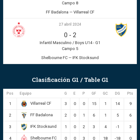
Campo 8
FF Badalona — Villarreal CF
27 abril 2024
0
-
2
Infantil Masculino / Boys U14 - G1
Campo 5
Shelbourne FC — IFK Stocksund
Clasificación G1 / Table G1
Pos
Equipo
G
E
P
GF
GC
DG
Pts
Villarreal CF
1
3
0
0
15
1
14
9
FF Badalona
2
2
0
1
6
1
5
6
IFK Stocksund
3
1
0
2
3
4
-1
3
Shelbourne FC
4
0
0
3
0
18
-18
0