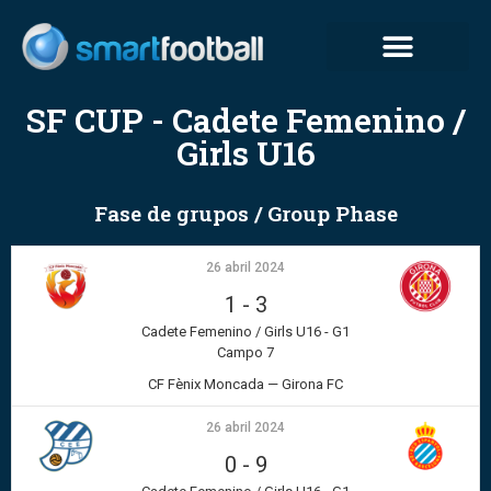
Cadete Femenino / Girls U16
Cadete Masculino / Boys U16
Infantil Femenino / Girls U14
Infantil Masculino / Boys U14
SF CUP - Cadete Femenino /
Girls U16
Fase de grupos / Group Phase
26 abril 2024
1
-
3
Cadete Femenino / Girls U16 - G1
Campo 7
CF Fènix Moncada — Girona FC
26 abril 2024
0
-
9