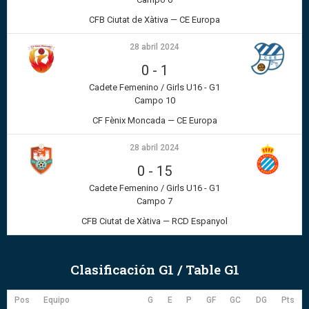
CFB Ciutat de Xàtiva — CE Europa
28 abril 2024
0
-
1
Cadete Femenino / Girls U16 - G1
Campo 10
CF Fènix Moncada — CE Europa
28 abril 2024
0
-
15
Cadete Femenino / Girls U16 - G1
Campo 7
CFB Ciutat de Xàtiva — RCD Espanyol
Clasificación G1 / Table G1
Pos
Equipo
G
E
P
GF
GC
DG
Pts