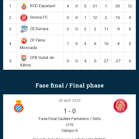
RCD Espanyol
1
4
0
0
31
1
30
12
Girona FC
2
3
0
1
12
2
10
9
CE Europa
3
2
0
2
2
11
-9
6
CF Fènix
4
1
0
3
6
10
-4
3
Moncada
CFB Ciutat de
5
0
0
4
0
27
-27
0
Xàtiva
Fase final / Final phase
28 abril 2024
1
-
0
Fase Final Cadete Femenino / Girls
U16
Campo 6