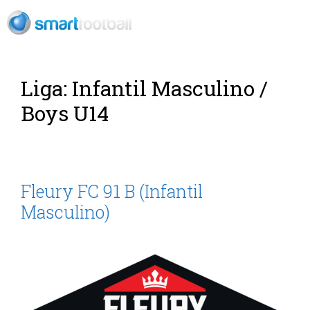
ES
Rush Open Sp
Liga:
Infantil Masculino /
Boys U14
Fleury FC 91 B (Infantil
Masculino)