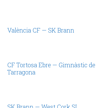
València CF — SK Brann
CF Tortosa Ebre — Gimnàstic de
Tarragona
SK Brann — West Cork SL