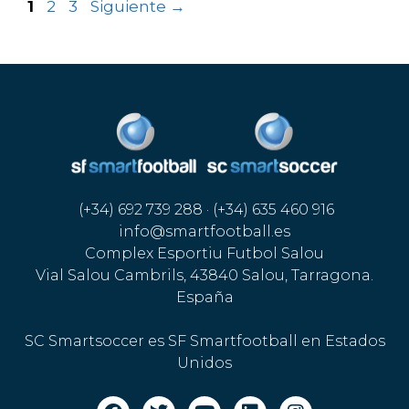
1
2
3
Siguiente
→
(+34) 692 739 288 · (+34) 635 460 916
info@smartfootball.es
Complex Esportiu Futbol Salou
Vial Salou Cambrils, 43840 Salou, Tarragona.
España
SC Smartsoccer es SF Smartfootball en Estados
Unidos