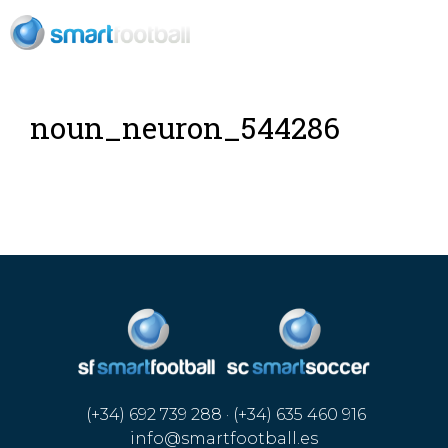
EN
noun_neuron_544286
(+34) 692 739 288 · (+34) 635 460 916
info@smartfootball.es