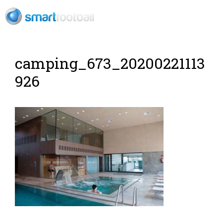
EN
camping_673_20200221113
926