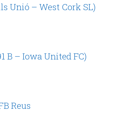
ls Unió – West Cork SL)
91 B – Iowa United FC)
FFB Reus