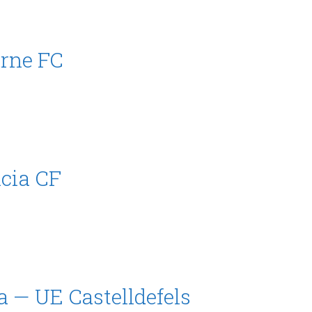
rne FC
cia CF
a — UE Castelldefels