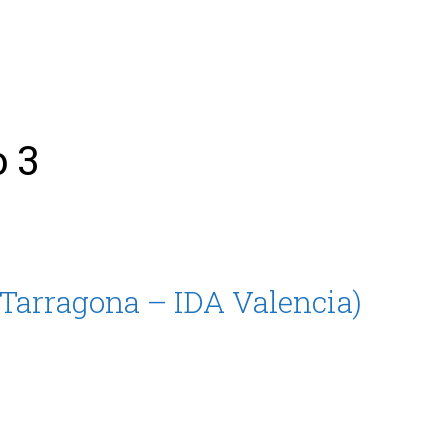
ing
Coach
Camp
Team
Blog
Ru
 3
 Tarragona – IDA Valencia)