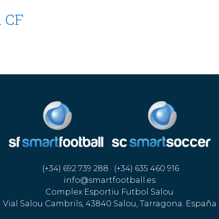
a CF
(+34) 692 739 288 · (+34) 635 460 916
info@smartfootball.es
Complex Esportiu Futbol Salou
Vial Salou Cambrils, 43840 Salou, Tarragona. España