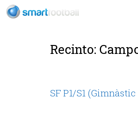
Consult
Recinto:
Campo
SF P1/S1 (Gimnàstic