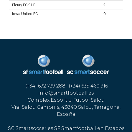
Fleury FC 91 B
2
Iowa United FC
0
(+34) 692 739 288 · (+34) 635 460 916
info@smartfootball.es
Complex Esportiu Futbol Salou
Vial Salou Cambrils, 43840 Salou, Tarragona.
España
SC Smartsoccer es SF Smartfootball en Estados