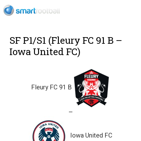
Rush Open Sp
SF P1/S1 (Fleury FC 91 B –
Iowa United FC)
Fleury FC 91 B
—
Iowa United FC