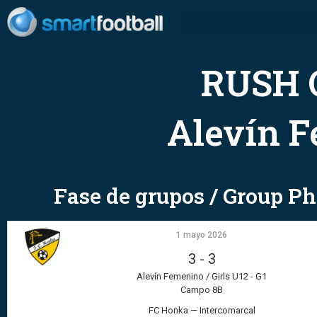
RUSH 
Alevín F
Fase de grupos / Group P
1 mayo 2026
3
-
3
Alevín Femenino / Girls U12 - G1
Campo 8B
FC Honka — Intercomarcal