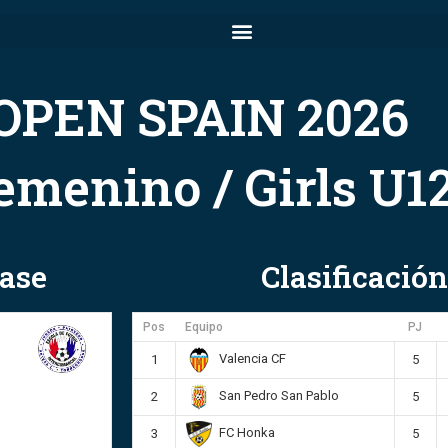
OPEN SPAIN 2026
emenino / Girls U1
hase
Clasificación
Pos
Equipo
PJ
Valencia CF
1
5
San Pedro San Pablo
2
5
FC Honka
3
5