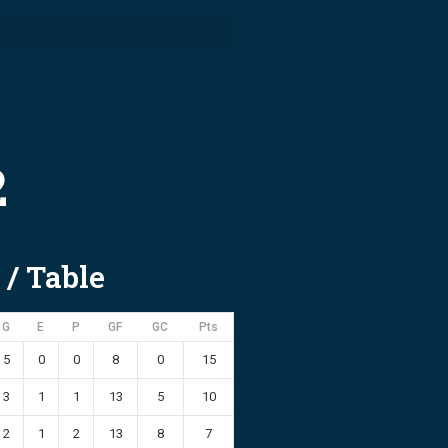
2
 / Table
G
E
P
GF
GC
Pts
5
0
0
8
0
15
3
1
1
13
5
10
2
1
2
13
8
7