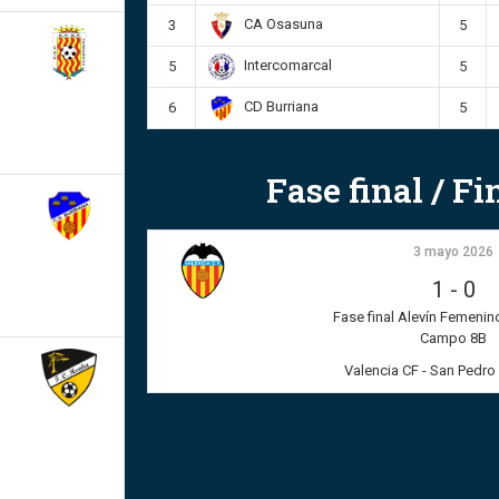
CA Osasuna
3
5
Intercomarcal
5
5
CD Burriana
6
5
Fase final / F
3 mayo 2026
1
-
0
Fase final Alevín Femenino
Campo 8B
Valencia CF - San Pedro