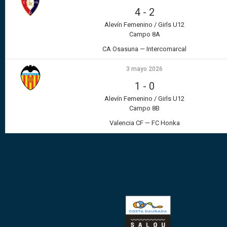
4
-
2
Alevín Femenino / Girls U12
Campo 8A
CA Osasuna — Intercomarcal
3 mayo 2026
1
-
0
Alevín Femenino / Girls U12
Campo 8B
Valencia CF — FC Honka