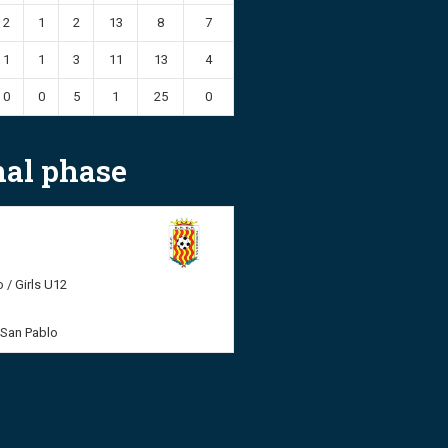
2
1
2
13
8
7
1
1
3
11
13
4
0
0
5
1
25
0
inal phase
 / Girls U12
 San Pablo