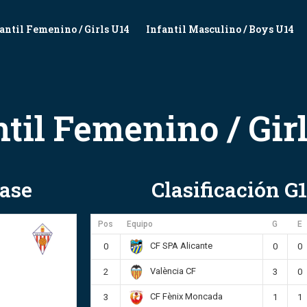
antil Femenino / Girls U14
Infantil Masculino / Boys U14
ntil Femenino / Gir
hase
Clasificación G1
Pos
Equipo
G
E
CF SPA Alicante
0
0
0
València CF
2
3
0
CF Fènix Moncada
3
1
1