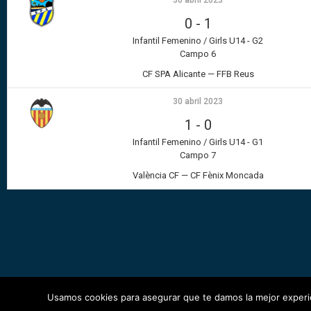
30 abril 2023
0
-
1
Infantil Femenino / Girls U14 - G2
Campo 6
CF SPA Alicante — FFB Reus
30 abril 2023
1
-
0
Infantil Femenino / Girls U14 - G1
Campo 7
València CF — CF Fènix Moncada
Usamos cookies para asegurar que te damos la mejor experie