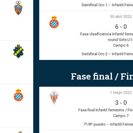
Semifinal Oro 1 – Infantil Fem
30 abril 2023
6
-
0
Fase clasificatoria Infantil fem
round Girls U1
Campo 6
Semifinal Oro 2 – Infantil Fem
Fase final / F
1 mayo 2023
3
-
0
Fase final Infantil femenino / Fi
Campo 7
7º/8º puesto – Infantil Femen