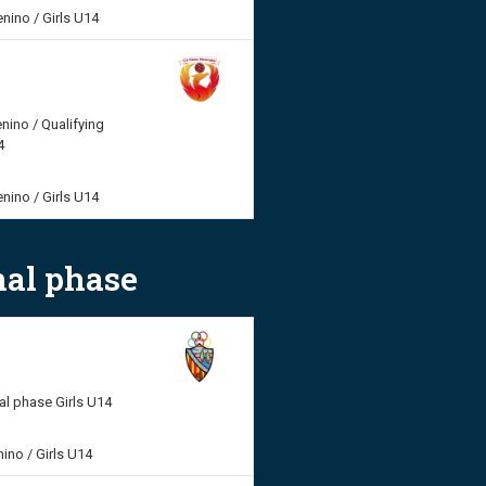
enino / Girls U14
enino / Qualifying
4
enino / Girls U14
inal phase
nal phase Girls U14
ino / Girls U14