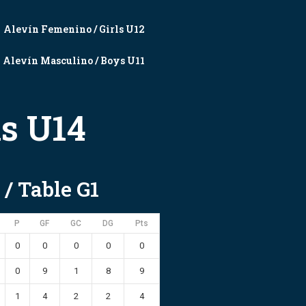
Alevín Femenino / Girls U12
Alevín Masculino / Boys U11
ls U14
 / Table G1
P
GF
GC
DG
Pts
0
0
0
0
0
0
9
1
8
9
1
4
2
2
4