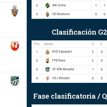
AIK Solna
3
1
1
CD Riudoms
5
0
0
Clasificación G2
Pos
Equipo
G
E
RCD Espanyol
1
3
0
FFB Reus
2
2
0
CF SPA Alicante
3
1
0
UE L'Alcúdia
4
0
0
Fase clasificatoria /