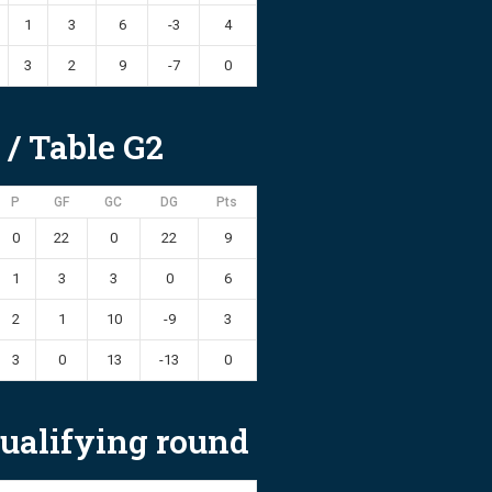
1
3
6
-3
4
3
2
9
-7
0
 / Table G2
P
GF
GC
DG
Pts
0
22
0
22
9
1
3
3
0
6
2
1
10
-9
3
3
0
13
-13
0
 Qualifying round