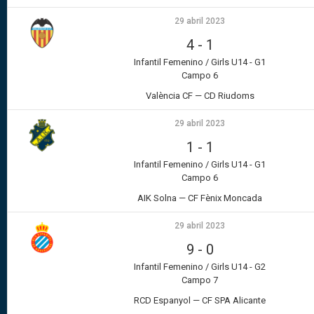
29 abril 2023
4
-
1
Infantil Femenino / Girls U14 - G1
Campo 6
València CF — CD Riudoms
29 abril 2023
1
-
1
Infantil Femenino / Girls U14 - G1
Campo 6
AIK Solna — CF Fènix Moncada
29 abril 2023
9
-
0
Infantil Femenino / Girls U14 - G2
Campo 7
RCD Espanyol — CF SPA Alicante