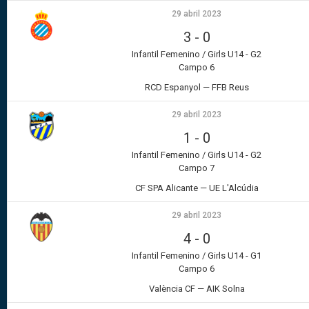
29 abril 2023
3
-
0
Infantil Femenino / Girls U14 - G2
Campo 6
RCD Espanyol — FFB Reus
29 abril 2023
1
-
0
Infantil Femenino / Girls U14 - G2
Campo 7
CF SPA Alicante — UE L'Alcúdia
29 abril 2023
4
-
0
Infantil Femenino / Girls U14 - G1
Campo 6
València CF — AIK Solna