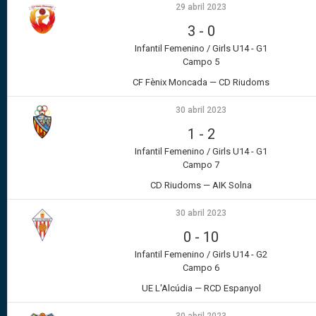
29 abril 2023
3
-
0
Infantil Femenino / Girls U14 - G1
Campo 5
CF Fènix Moncada — CD Riudoms
30 abril 2023
1
-
2
Infantil Femenino / Girls U14 - G1
Campo 7
CD Riudoms — AIK Solna
30 abril 2023
0
-
10
Infantil Femenino / Girls U14 - G2
Campo 6
UE L'Alcúdia — RCD Espanyol