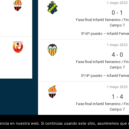
1 mayo 2023
0
-
1
Fase final Infantil femenino / Fi
Campo 7
5º/6º puesto – Infantil Femen
1 mayo 2023
4
-
0
Fase final Infantil femenino / Fi
Campo 7
3º/4º puesto – Infantil Femen
1 mayo 2023
1
-
4
Fase final Infantil femenino / Fi
Campo 7
Final – Infantil Femenino
ncia en nuestra web. Si continúas usando este sitio, asumiremos que e