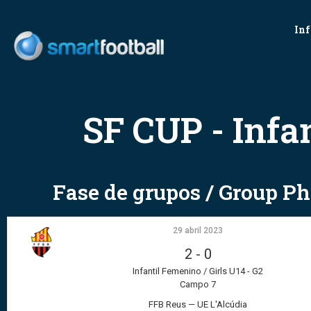
Inf
SF CUP - Infa
Fase de grupos / Group P
29 abril 2023
2
-
0
Infantil Femenino / Girls U14 - G2
Campo 7
FFB Reus — UE L'Alcúdia