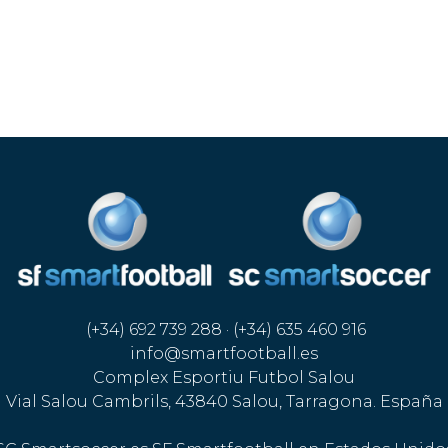
(+34) 692 739 288 · (+34) 635 460 916
info@smartfootball.es
Complex Esportiu Futbol Salou
Vial Salou Cambrils, 43840 Salou, Tarragona. España