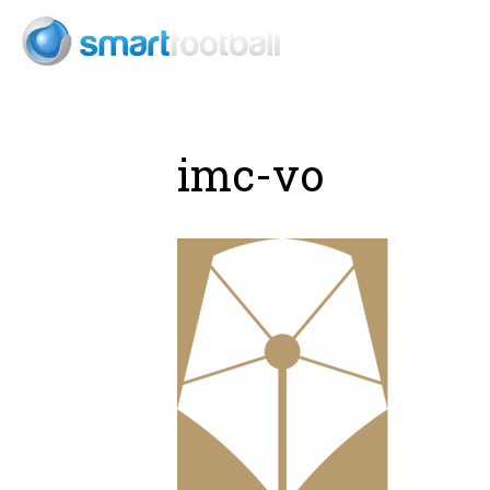
Consult
imc-vo