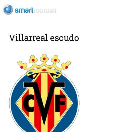
ES
Rush Open Sp
Villarreal escudo