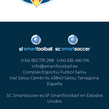
(+34) 692 739 288 · (+34) 635 460 916
info@smartfootball.es
Complex Esportiu Futbol Salou
Vial Salou Cambrils, 43840 Salou, Tarragona.
España
SC Smartsoccer es SF Smartfootball en Estados
Unidos