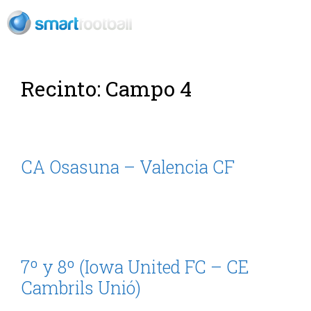
Rush Open Sp
Recinto:
Campo 4
CA Osasuna – Valencia CF
7º y 8º (Iowa United FC – CE
Cambrils Unió)