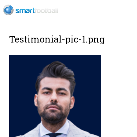
ES
Rush Open Sp
Testimonial-pic-1.png