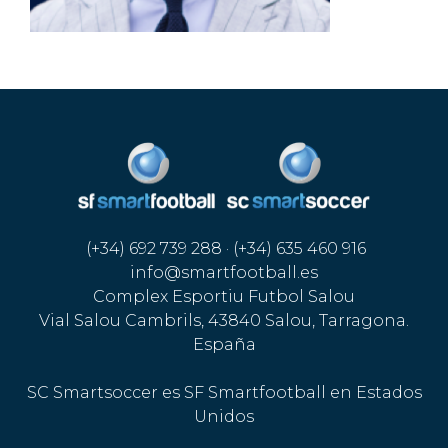
(+34) 692 739 288 · (+34) 635 460 916
info@smartfootball.es
Complex Esportiu Futbol Salou
Vial Salou Cambrils, 43840 Salou, Tarragona.
España
SC Smartsoccer es SF Smartfootball en Estados
Unidos