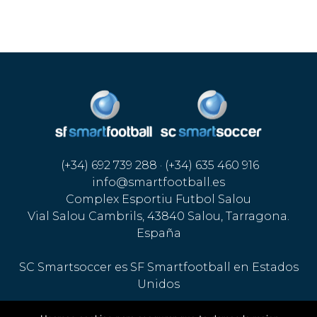
(+34) 692 739 288 · (+34) 635 460 916
info@smartfootball.es
Complex Esportiu Futbol Salou
Vial Salou Cambrils, 43840 Salou, Tarragona.
España
SC Smartsoccer es SF Smartfootball en Estados
Unidos