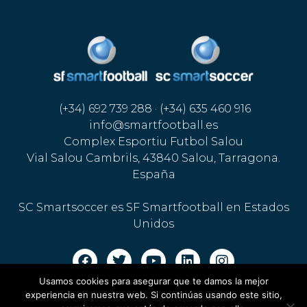
(+34) 692 739 288 · (+34) 635 460 916
info@smartfootball.es
Complex Esportiu Futbol Salou
Vial Salou Cambrils, 43840 Salou, Tarragona.
España
SC Smartsoccer es SF Smartfootball en Estados
Unidos
Usamos cookies para asegurar que te damos la mejor
Aviso legal · Política de cookies
·
Política de privacidad
experiencia en nuestra web. Si continúas usando este sitio,