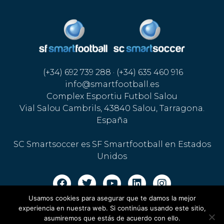
(+34) 692 739 288 · (+34) 635 460 916
info@smartfootball.es
Complex Esportiu Futbol Salou
Vial Salou Cambrils, 43840 Salou, Tarragona.
España
SC Smartsoccer es SF Smartfootball en Estados
Unidos
Usamos cookies para asegurar que te damos la mejor
Aviso legal · Política de cookies
·
Política de privacidad
experiencia en nuestra web. Si continúas usando este sitio,
asumiremos que estás de acuerdo con ello.