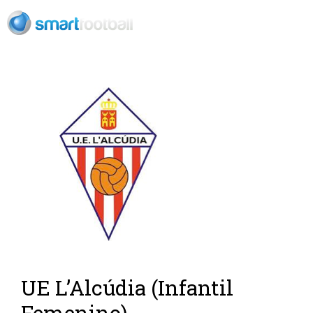
Rush Open Sp
UE L’Alcúdia (Infantil
Femenino)