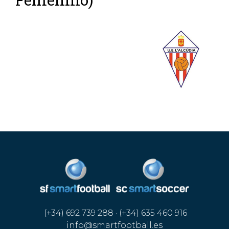
(+34) 692 739 288 · (+34) 635 460 916
info@smartfootball.es