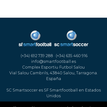
(+34) 692 739 288 · (+34) 635 460 916
info@smartfootball.es
Complex Esportiu Futbol Salou
Vial Salou Cambrils, 43840 Salou, Tarragona.
España
SC Smartsoccer es SF Smartfootball en Estados
Unidos