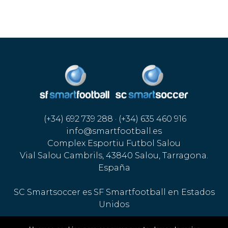
(+34) 692 739 288 · (+34) 635 460 916
info@smartfootball.es
Complex Esportiu Futbol Salou
Vial Salou Cambrils, 43840 Salou, Tarragona.
España
SC Smartsoccer es SF Smartfootball en Estados
Unidos