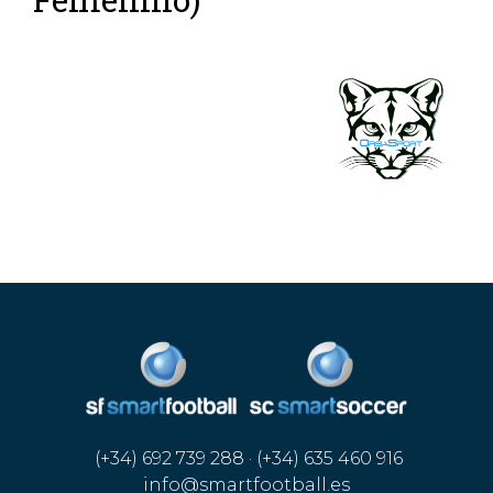
(+34) 692 739 288 · (+34) 635 460 916
info@smartfootball.es