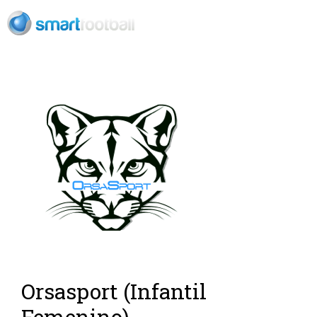
Rush Open Sp
Orsasport (Infantil
Femenino)