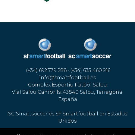
(+34) 692 739 288 · (+34) 635 460 916
info@smartfootball.es
Complex Esportiu Futbol Salou
Vial Salou Cambrils, 43840 Salou, Tarragona.
España
SC Smartsoccer es SF Smartfootball en Estados
Unidos