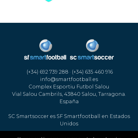
(+34) 692 739 288 · (+34) 635 460 916
info@smartfootball.es
Complex Esportiu Futbol Salou
Vial Salou Cambrils, 43840 Salou, Tarragona.
España
SC Smartsoccer es SF Smartfootball en Estados
Unidos