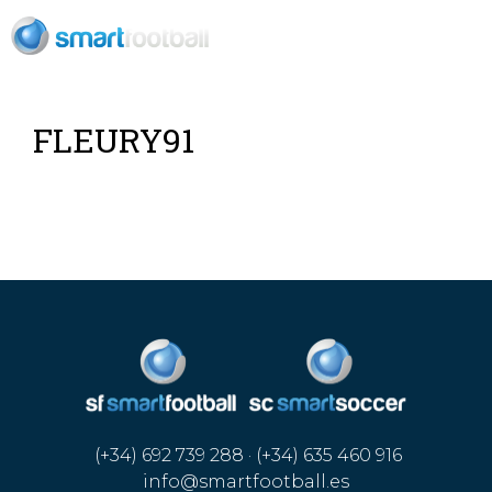
ES
FLEURY91
(+34) 692 739 288 · (+34) 635 460 916
info@smartfootball.es