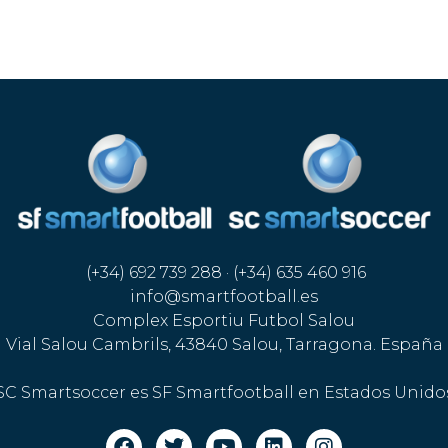
(+34) 692 739 288 · (+34) 635 460 916
info@smartfootball.es
Complex Esportiu Futbol Salou
Vial Salou Cambrils, 43840 Salou, Tarragona. España
SC Smartsoccer es SF Smartfootball en Estados Unido