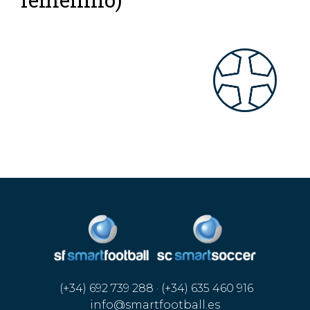
(+34) 692 739 288 · (+34) 635 460 916
info@smartfootball.es