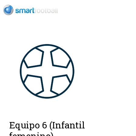
Rush Open Sp
Equipo 6 (Infantil
femenino)