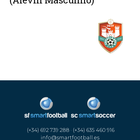
(+34) 692 739 288 · (+34) 635 460 916
info@smartfootball.es