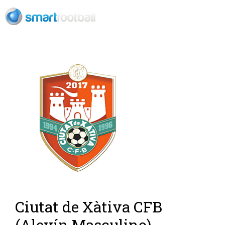
Rush Open Sp
Ciutat de Xàtiva CFB
(Alevín Masculino)