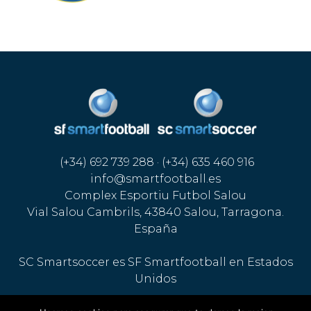
(+34) 692 739 288 · (+34) 635 460 916
info@smartfootball.es
Complex Esportiu Futbol Salou
Vial Salou Cambrils, 43840 Salou, Tarragona.
España
SC Smartsoccer es SF Smartfootball en Estados
Unidos