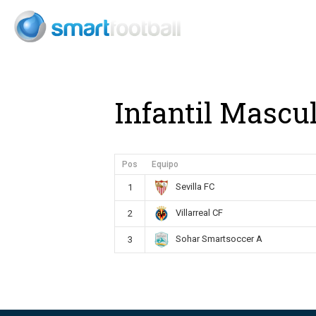
Consult
Infantil Mascu
Pos
Equipo
Sevilla FC
1
Villarreal CF
2
Sohar Smartsoccer A
3