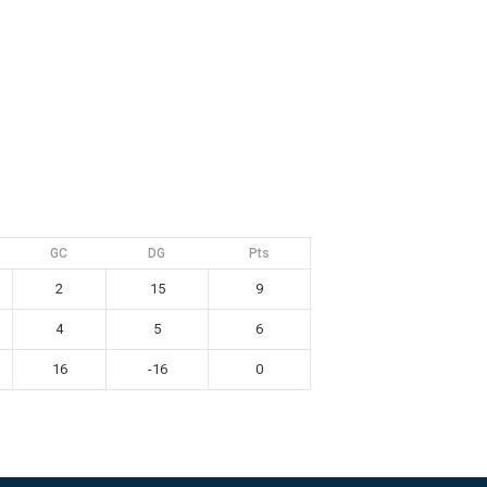
sh Open Spain
Contacto
GC
DG
Pts
2
15
9
4
5
6
16
-16
0