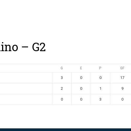
ing
Coach
Camp
Team
Blog
Ru
lino – G2
G
E
P
GF
3
0
0
17
2
0
1
9
0
0
3
0