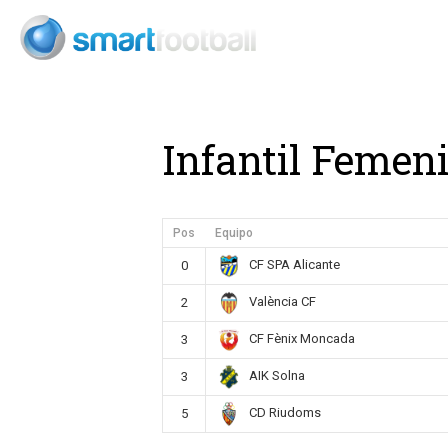
Consult
Infantil Femen
Pos
Equipo
CF SPA Alicante
0
València CF
2
CF Fènix Moncada
3
AIK Solna
3
CD Riudoms
5