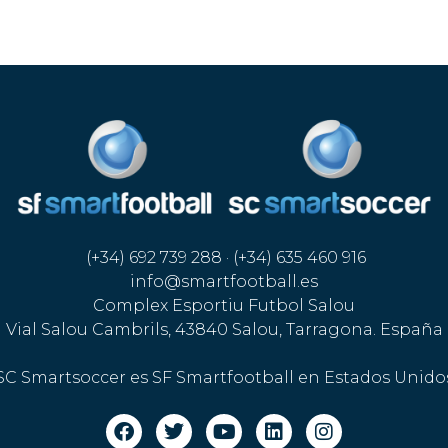
(+34) 692 739 288 · (+34) 635 460 916
info@smartfootball.es
Complex Esportiu Futbol Salou
Vial Salou Cambrils, 43840 Salou, Tarragona. España
SC Smartsoccer es SF Smartfootball en Estados Unido