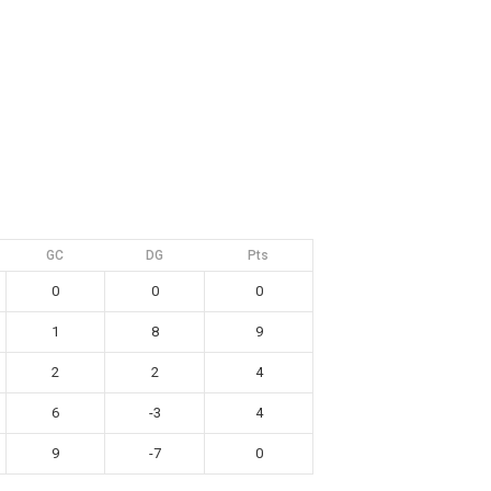
sh Open Spain
Contacto
GC
DG
Pts
0
0
0
1
8
9
2
2
4
6
-3
4
9
-7
0