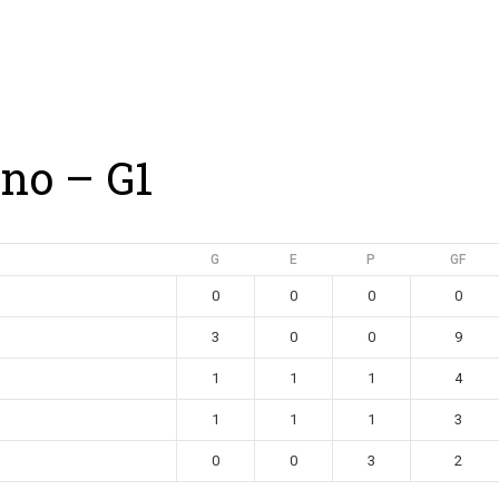
ing
Coach
Camp
Team
Blog
Ru
ino – G1
G
E
P
GF
0
0
0
0
3
0
0
9
1
1
1
4
1
1
1
3
0
0
3
2