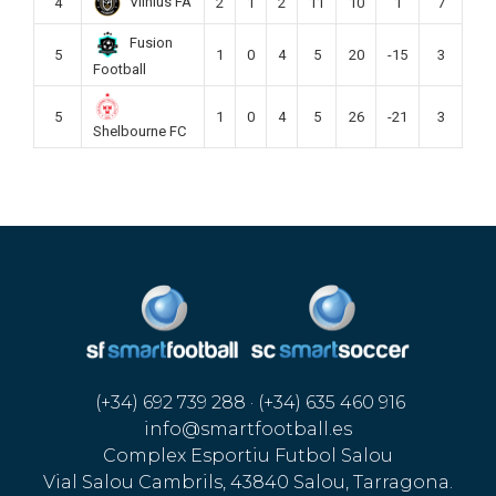
Vilnius FA
4
2
1
2
11
10
1
7
Fusion
5
1
0
4
5
20
-15
3
Football
5
1
0
4
5
26
-21
3
Shelbourne FC
(+34) 692 739 288 · (+34) 635 460 916
info@smartfootball.es
Complex Esportiu Futbol Salou
Vial Salou Cambrils, 43840 Salou, Tarragona.