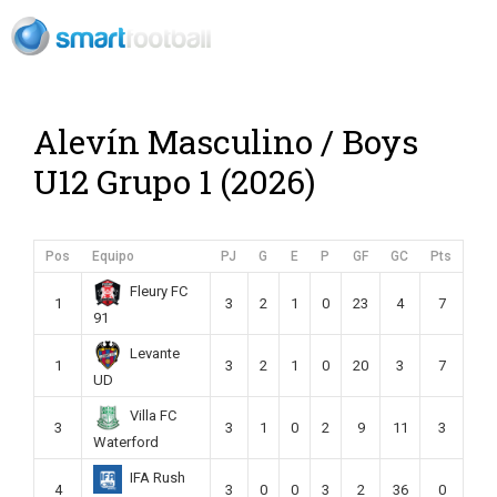
Rush Open Sp
Alevín Masculino / Boys
U12 Grupo 1 (2026)
Pos
Equipo
PJ
G
E
P
GF
GC
Pts
Fleury FC
1
3
2
1
0
23
4
7
91
Levante
1
3
2
1
0
20
3
7
UD
Villa FC
3
3
1
0
2
9
11
3
Waterford
IFA Rush
4
3
0
0
3
2
36
0