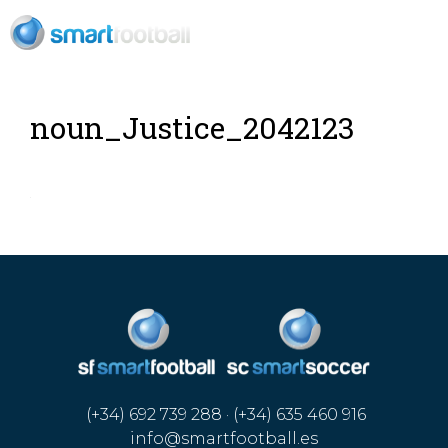
ES
noun_Justice_2042123
(+34) 692 739 288 · (+34) 635 460 916
info@smartfootball.es