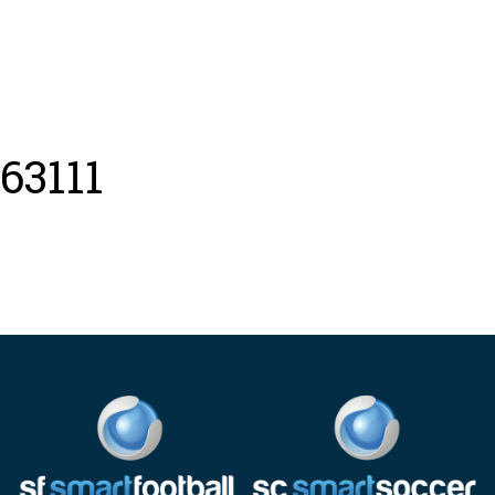
ing
Coach
Camp
Team
Blog
Ru
63111