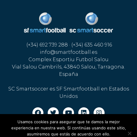
(+34) 692 739 288 · (+34) 635 460 916
info@smartfootball.es
Complex Esportiu Futbol Salou
Vial Salou Cambrils, 43840 Salou, Tarragona.
España
SC Smartsoccer es SF Smartfootball en Estados
Unidos
Usamos cookies para asegurar que te damos la mejor
Aviso legal · Política de cookies
·
Política de privacidad
experiencia en nuestra web. Si continúas usando este sitio,
asumiremos que estás de acuerdo con ello.