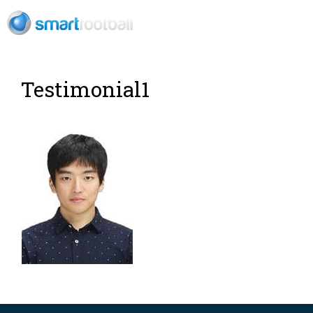
ES
Testimonial1