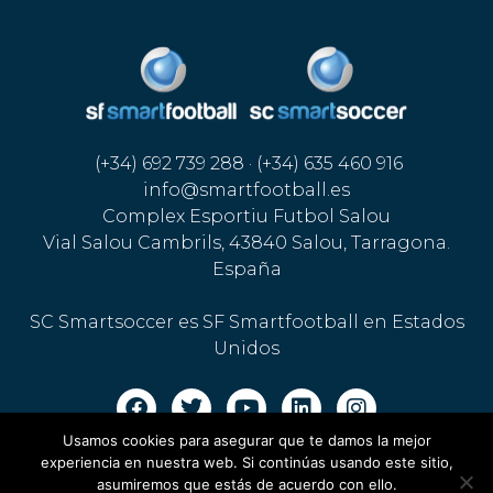
(+34) 692 739 288 · (+34) 635 460 916
info@smartfootball.es
Complex Esportiu Futbol Salou
Vial Salou Cambrils, 43840 Salou, Tarragona.
España
SC Smartsoccer es SF Smartfootball en Estados
Unidos
Usamos cookies para asegurar que te damos la mejor
Aviso legal · Política de cookies
·
Política de privacidad
experiencia en nuestra web. Si continúas usando este sitio,
asumiremos que estás de acuerdo con ello.