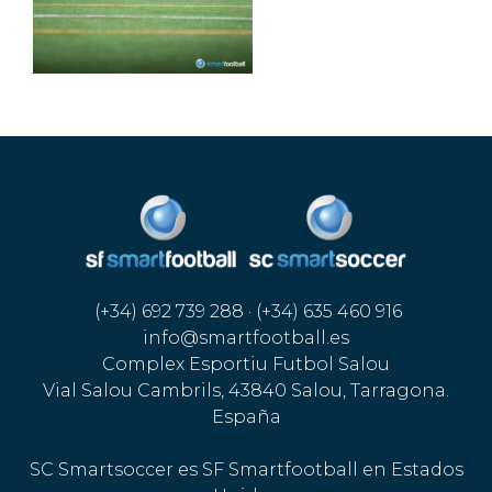
(+34) 692 739 288 · (+34) 635 460 916
info@smartfootball.es
Complex Esportiu Futbol Salou
Vial Salou Cambrils, 43840 Salou, Tarragona.
España
SC Smartsoccer es SF Smartfootball en Estados