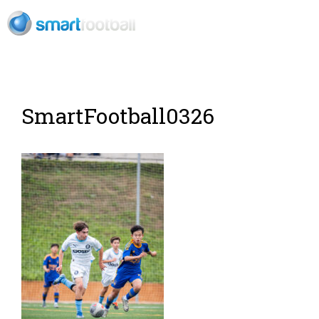
ES
SmartFootball0326