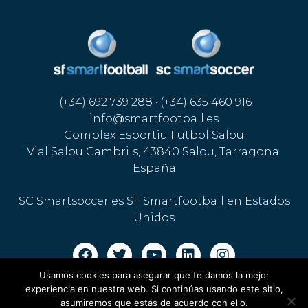
(+34) 692 739 288 · (+34) 635 460 916
info@smartfootball.es
Complex Esportiu Futbol Salou
Vial Salou Cambrils, 43840 Salou, Tarragona.
España
SC Smartsoccer es SF Smartfootball en Estados
Unidos
Usamos cookies para asegurar que te damos la mejor
Aviso legal · Política de cookies
·
Política de privacidad
experiencia en nuestra web. Si continúas usando este sitio,
asumiremos que estás de acuerdo con ello.