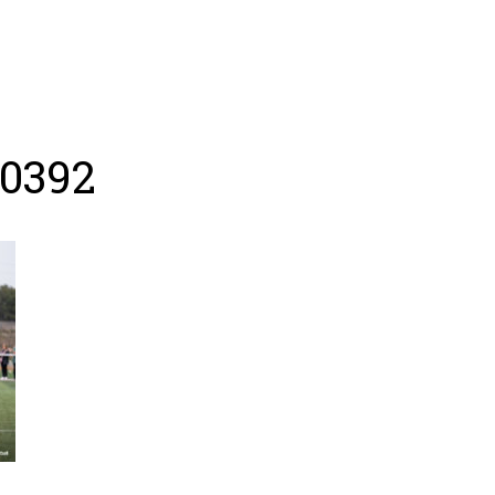
ing
Coach
Camp
Team
Blog
Ru
-0392