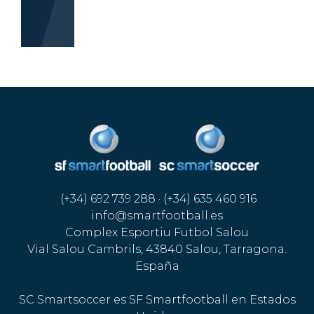
(+34) 692 739 288 · (+34) 635 460 916
info@smartfootball.es
Complex Esportiu Futbol Salou
Vial Salou Cambrils, 43840 Salou, Tarragona.
España
SC Smartsoccer es SF Smartfootball en Estados