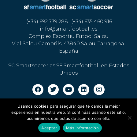
(+34) 692 739 288 · (+34) 635 460 916
info@smartfootball.es
Complex Esportiu Futbol Salou
Vial Salou Cambrils, 43840 Salou, Tarragona.
España
SC Smartsoccer es SF Smartfootball en Estados
Unidos
Aviso legal · Política de cookies
·
Política de privacidad
Usamos cookies para asegurar que te damos la mejor
experiencia en nuestra web. Si continúas usando este sitio,
asumiremos que estás de acuerdo con ello.
Aceptar
Más información