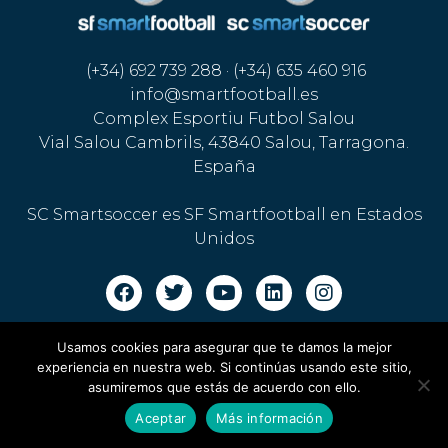
(+34) 692 739 288 · (+34) 635 460 916
info@smartfootball.es
Complex Esportiu Futbol Salou
Vial Salou Cambrils, 43840 Salou, Tarragona.
España
SC Smartsoccer es SF Smartfootball en Estados
Unidos
Aviso legal · Política de cookies
·
Política de privacidad
Usamos cookies para asegurar que te damos la mejor
experiencia en nuestra web. Si continúas usando este sitio,
asumiremos que estás de acuerdo con ello.
Aceptar
Más información