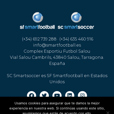
(+34) 692 739 288 · (+34) 635 460 916
info@smartfootball.es
Complex Esportiu Futbol Salou
Vial Salou Cambrils, 43840 Salou, Tarragona.
España
SC Smartsoccer es SF Smartfootball en Estados
Unidos
Usamos cookies para asegurar que te damos la mejor
Aviso legal · Política de cookies
·
Política de privacidad
experiencia en nuestra web. Si continúas usando este sitio,
asumiremos que estás de acuerdo con ello.