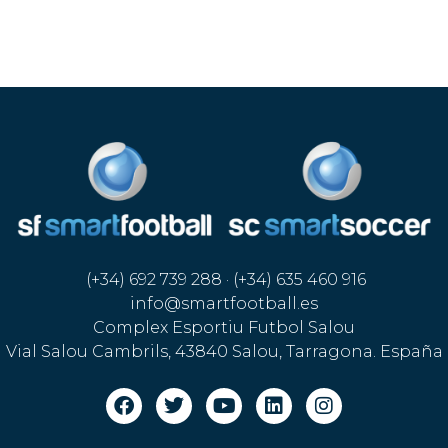
(+34) 692 739 288 · (+34) 635 460 916
info@smartfootball.es
Complex Esportiu Futbol Salou
Vial Salou Cambrils, 43840 Salou, Tarragona. España