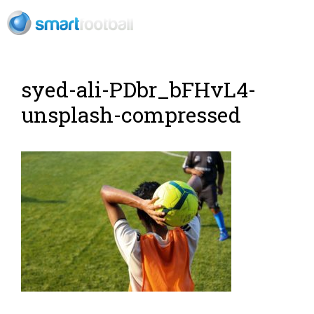
RU
Футбольный
syed-ali-PDbr_bFHvL4-
unsplash-compressed