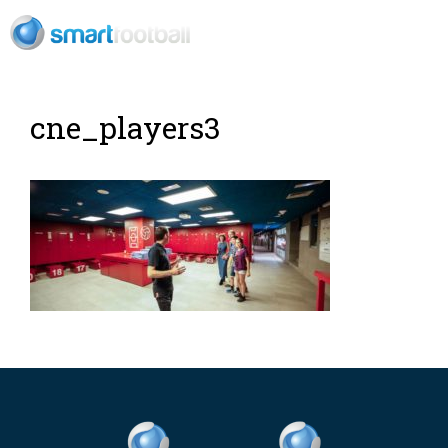
RU
Футбольный
cne_players3