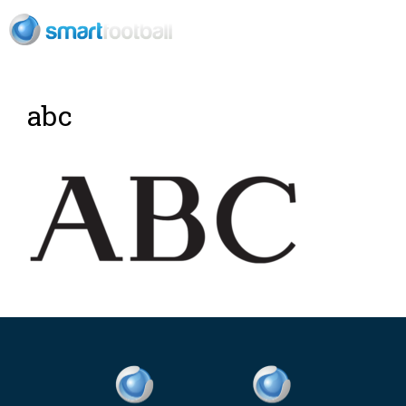
RU
abc